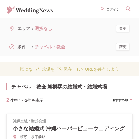
ログイン
エリア
選択なし
変更
条件
チャペル・教会
変更
気になった式場を「♡保存」してURLを共有しよう
チャペル・教会 旭橋駅の結婚式・結婚式場
2
件中
1
～
2
件を表示
おすすめ順
沖縄全域
/
挙式会場
小さな結婚式 沖縄ハーバービューウェディング
最寄：
県庁前駅