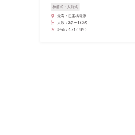
神前式・人前式
最寄：
思案橋電停
人数：
2名
〜
180名
評価：
4.71
(
4
件
)