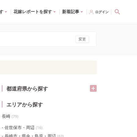
す
花嫁レポートを探す
新着記事
ログイン
変更
都道府県から探す
エリアから探す
長崎
(
79
)
佐世保市・周辺
(
16
)
長崎市・県央・島原・周辺
(
63
)