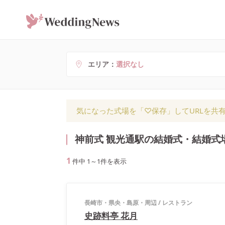
エリア
選択なし
気になった式場を「♡保存」してURLを共
神前式 観光通駅の結婚式・結婚式
1
件中
1
～
1
件を表示
長崎市・県央・島原・周辺
/
レストラン
史跡料亭 花月