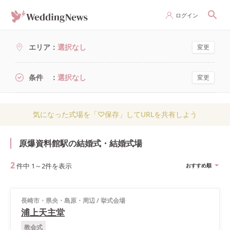
ログイン
エリア
選択なし
変更
条件
選択なし
変更
気になった式場を「♡保存」してURLを共有しよう
原爆資料館駅の結婚式・結婚式場
2
件中
1
～
2
件を表示
おすすめ順
長崎市・県央・島原・周辺
/
挙式会場
浦上天主堂
教会式