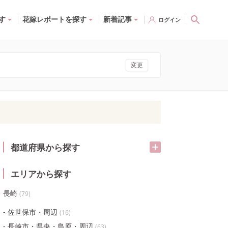
す
花嫁レポートを探す
新着記事
ログイン
変更
都道府県から探す
エリアから探す
長崎
(
79
)
佐世保市・周辺
(
16
)
長崎市・県央・島原・周辺
(
63
)