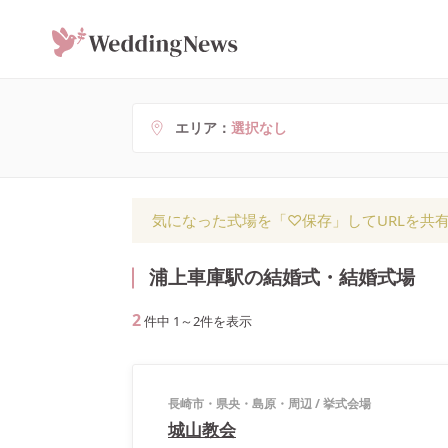
エリア
選択なし
気になった式場を「♡保存」してURLを共
浦上車庫駅の結婚式・結婚式場
2
件中
1
～
2
件を表示
長崎市・県央・島原・周辺
/
挙式会場
城山教会