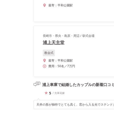
最寄：
平和公園駅
長崎市・県央・島原・周辺
/
挙式会場
浦上天主堂
教会式
最寄：
平和公園駅
費用：
50
名
／
7
万円
浦上車庫で結婚したカップルの
新着口コ
5
/ 先輩花嫁
天井の形が独特でとても高く、窓から入る光でステンド