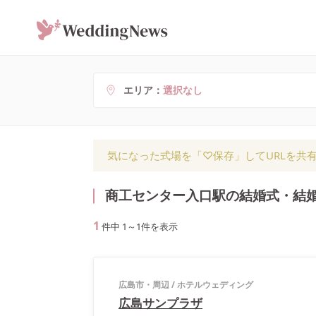
エリア
選択なし
気になった式場を「♡保存」してURLを共
商工センター入口駅の結婚式・結
1
件中
1
～
1
件を表示
広島市・周辺
/
ホテルウェディング
広島サンプラザ