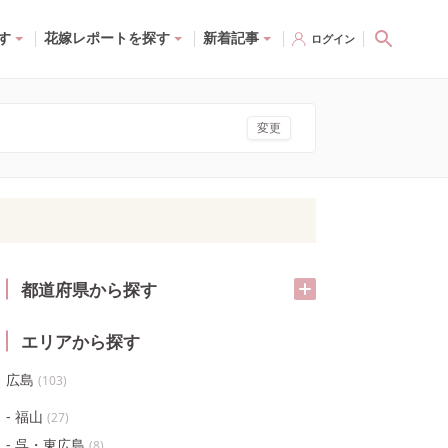
す
花嫁レポートを探す
新着記事
ログイン
変更
都道府県から探す
エリアから探す
広島
(
103
)
福山
(
27
)
呉・東広島
(
8
)