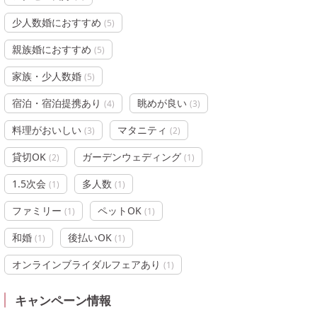
少人数婚におすすめ
(
5
)
親族婚におすすめ
(
5
)
家族・少人数婚
(
5
)
宿泊・宿泊提携あり
眺めが良い
(
4
)
(
3
)
料理がおいしい
マタニティ
(
3
)
(
2
)
貸切OK
ガーデンウェディング
(
2
)
(
1
)
1.5次会
多人数
(
1
)
(
1
)
ファミリー
ペットOK
(
1
)
(
1
)
和婚
後払いOK
(
1
)
(
1
)
オンラインブライダルフェアあり
(
1
)
キャンペーン情報