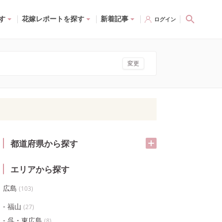
す
花嫁レポートを探す
新着記事
ログイン
変更
都道府県から探す
エリアから探す
広島
(
103
)
福山
(
27
)
呉・東広島
(
8
)