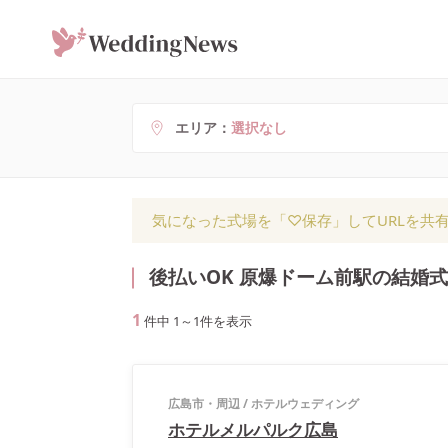
エリア
選択なし
気になった式場を「♡保存」してURLを共
後払いOK 原爆ドーム前駅の結婚
1
件中
1
～
1
件を表示
広島市・周辺
/
ホテルウェディング
ホテルメルパルク広島