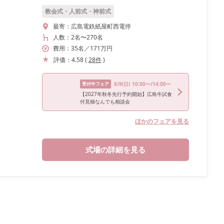
教会式・人前式・神前式
最寄：
広島電鉄紙屋町西電停
人数：
2名
〜
270名
費用：
35
名
／
171
万円
評価：
4.58
(
28
件
)
受付中フェア
8/9
(日)
10:00〜/14:00〜
【2027年秋冬先行予約開始】広島牛試食
付見積なんでも相談会
ほかのフェアを見る
式場の詳細を見る