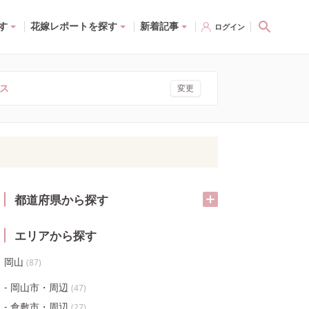
す
花嫁レポートを探す
新着記事
ログイン
ス
変更
都道府県から探す
エリアから探す
岡山
(
87
)
岡山市・周辺
(
47
)
倉敷市・周辺
(
27
)