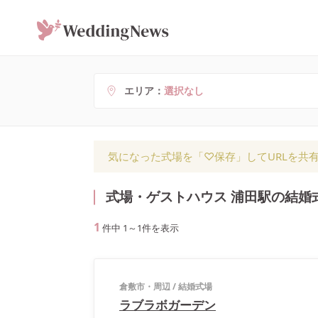
エリア
選択なし
気になった式場を「♡保存」してURLを共
式場・ゲストハウス 浦田駅の結婚
1
件中
1
～
1
件を表示
倉敷市・周辺
/
結婚式場
ラブラボガーデン