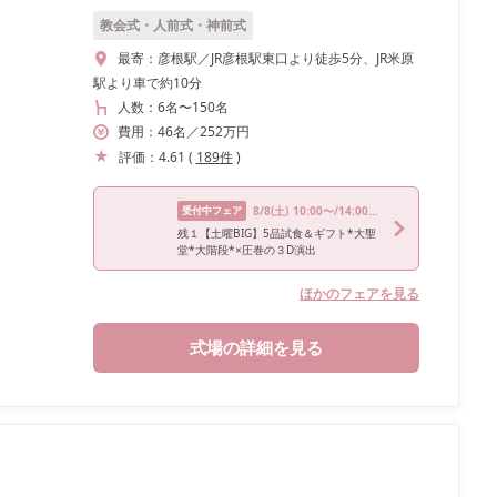
教会式・人前式・神前式
最寄：
彦根駅／JR彦根駅東口より徒歩5分、JR米原
駅より車で約10分
人数：
6名
〜
150名
費用：
46
名
／
252
万円
評価：
4.61
(
189
件
)
受付中フェア
8/8
(土)
10:00〜/14:00〜/16:00〜
残１【土曜BIG】5品試食＆ギフト*大聖
堂*大階段*×圧巻の３D演出
ほかのフェアを見る
式場の詳細を見る