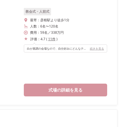
教会式・人前式
最寄：
彦根駅より徒歩1分
人数：
6名
〜
120名
費用：
59
名
／
338
万円
評価：
4.7
(
11
件
)
白が基調の会場なので、自分好みにどんなテイストにもできると思います！
続きを見る
式場の詳細を見る