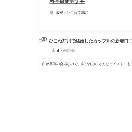
料亭旅館やす井
最寄：
ひこね芹川駅
ひこね芹川で結婚したカップルの
新着口
4
/ 先輩花嫁
白が基調の会場なので、自分好みにどんなテイストにも