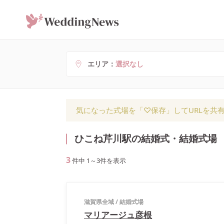
エリア
選択なし
気になった式場を「♡保存」してURLを共
ひこね芹川駅の結婚式・結婚式場
3
件中
1
～
3
件を表示
滋賀県全域
/
結婚式場
マリアージュ彦根