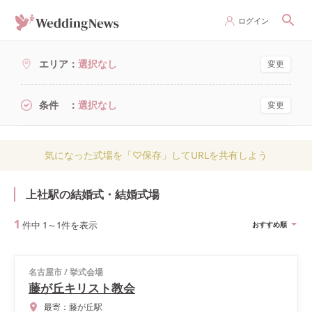
ログイン
エリア
選択なし
変更
条件
選択なし
変更
気になった式場を「♡保存」してURLを共有しよう
上社駅の結婚式・結婚式場
1
件中
1
～
1
件を表示
おすすめ順
名古屋市
/
挙式会場
藤が丘キリスト教会
最寄：
藤が丘駅