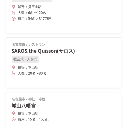
最寄：
覚王山駅
人数：
6名
〜
120名
費用：
54
名
／
317
万円
名古屋市
/
レストラン
SAROS.the Quisson(サロス)
教会式・人前式
最寄：
本山駅
人数：
20名
〜
80名
名古屋市
/
神社・寺院
城山八幡宮
最寄：
本山駅
費用：
15
名
／
15
万円