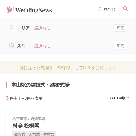
ログイン
エリア
選択なし
変更
条件
選択なし
変更
気になった式場を「♡保存」してURLを共有しよう
本山駅の結婚式・結婚式場
3
件中
1
～
3
件を表示
おすすめ順
名古屋市
/
結婚式場
料亭 松楓閣
教会式・人前式・神前式