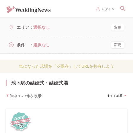
ログイン
エリア
選択なし
変更
条件
選択なし
変更
気になった式場を「♡保存」してURLを共有しよう
池下駅の結婚式・結婚式場
7
件中
1
～
7
件を表示
おすすめ順