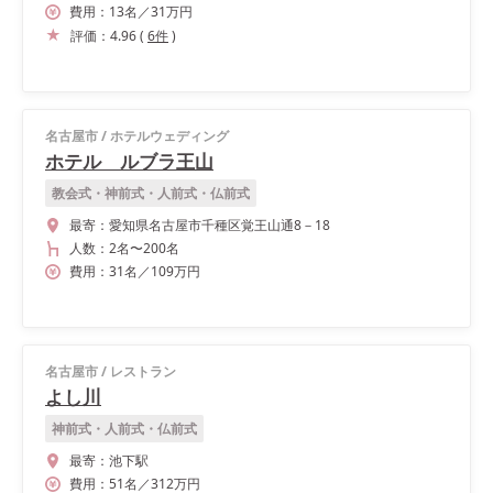
費用：
13
名
／
31
万円
評価：
4.96
(
6
件
)
名古屋市
/
ホテルウェディング
ホテル ルブラ王山
教会式・神前式・人前式・仏前式
最寄：
愛知県名古屋市千種区覚王山通8－18
人数：
2名
〜
200名
費用：
31
名
／
109
万円
名古屋市
/
レストラン
よし川
神前式・人前式・仏前式
最寄：
池下駅
費用：
51
名
／
312
万円