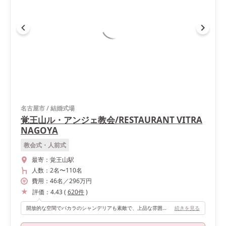
名古屋市
/
結婚式場
覚王山ル・アンジェ教会/RESTAURANT VITRA
NAGOYA
教会式・人前式
最寄：
覚王山駅
人数：
2名
〜
110名
費用：
46
名
／
296
万円
評価：
4.43
(
620
件
)
開放的な空間でバカラのシャンデリアも素敵で、上品な雰囲気でした。
続きを見る