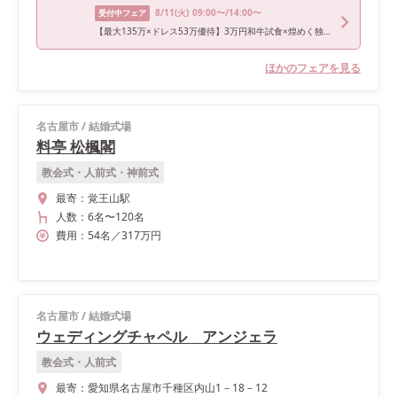
8/11
(火)
09:00〜/14:00〜
受付中フェア
【最大135万×ドレス53万優待】3万円和牛試食×煌めく独立型教会
ほかのフェアを見る
名古屋市
/
結婚式場
料亭 松楓閣
教会式・人前式・神前式
最寄：
覚王山駅
人数：
6名
〜
120名
費用：
54
名
／
317
万円
名古屋市
/
結婚式場
ウェディングチャペル アンジェラ
教会式・人前式
最寄：
愛知県名古屋市千種区内山1－18－12