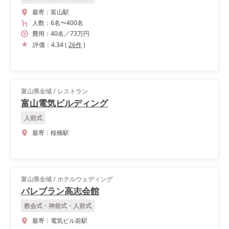
最寄：
富山駅
人数：
6名
〜
400名
費用：
40
名
／
73
万円
評価：
4.34
(
26
件
)
富山県全域
/
レストラン
富山電気ビルディング
人前式
最寄：
桜橋駅
富山県全域
/
ホテルウェディング
パレブラン高志会館
教会式・神前式・人前式
最寄：
電気ビル前駅