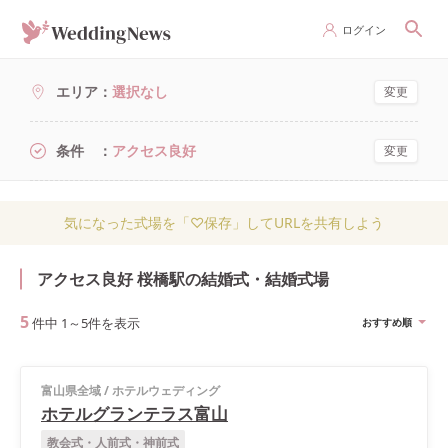
ログイン
エリア
選択なし
変更
条件
アクセス良好
変更
気になった式場を「♡保存」してURLを共有しよう
アクセス良好 桜橋駅の結婚式・結婚式場
5
件中
1
～
5
件を表示
おすすめ順
富山県全域
/
ホテルウェディング
ホテルグランテラス富山
教会式・人前式・神前式