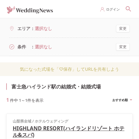
ログイン
エリア
選択なし
変更
条件
選択なし
変更
気になった式場を「♡保存」してURLを共有しよう
富士急ハイランド駅の結婚式・結婚式場
1
件中
1
～
1
件を表示
おすすめ順
山梨県全域
/
ホテルウェディング
HIGHLAND RESORT(ハイランドリゾート ホテ
ル&スパ)