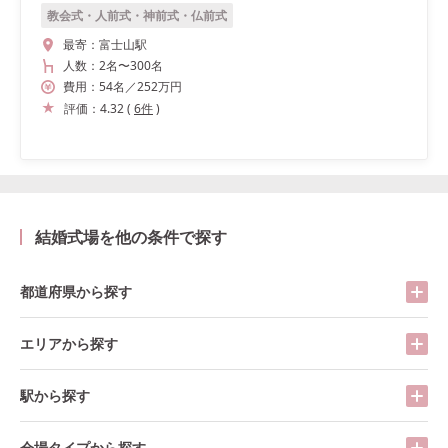
教会式・人前式・神前式・仏前式
最寄：
富士山駅
人数：
2名
〜
300名
費用：
54
名
／
252
万円
評価：
4.32
(
6
件
)
結婚式場を他の条件で探す
都道府県から探す
エリアから探す
駅から探す
会場タイプから探す