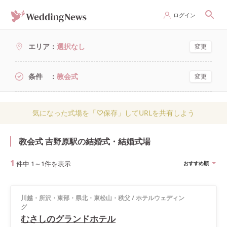
ログイン
エリア
選択なし
変更
条件
教会式
変更
気になった式場を「♡保存」してURLを共有しよう
教会式 吉野原駅の結婚式・結婚式場
1
件中
1
～
1
件を表示
おすすめ順
川越・所沢・東部・県北・東松山・秩父
/
ホテルウェディン
グ
むさしのグランドホテル