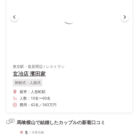
東京駅・皇居周辺
/
レストラン
玄冶店 濱田家
神前式・人前式
最寄：
人形町駅
人数：
10名
〜
60名
費用：
42
名
／
343
万円
馬喰横山で結婚したカップルの
新着口コミ
5
/ 先輩花嫁