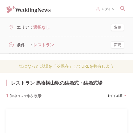
ログイン
エリア
選択なし
変更
条件
レストラン
変更
気になった式場を「♡保存」してURLを共有しよう
レストラン 馬喰横山駅の結婚式・結婚式場
1
件中
1
～
1
件を表示
おすすめ順