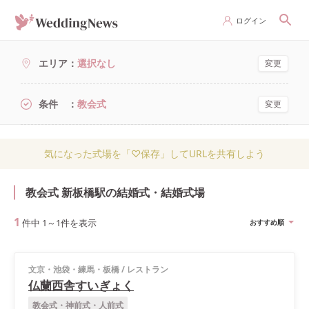
ログイン
エリア
選択なし
変更
条件
教会式
変更
気になった式場を「♡保存」してURLを共有しよう
教会式 新板橋駅の結婚式・結婚式場
1
件中
1
～
1
件を表示
おすすめ順
文京・池袋・練馬・板橋
/
レストラン
仏蘭西舎すいぎょく
教会式・神前式・人前式