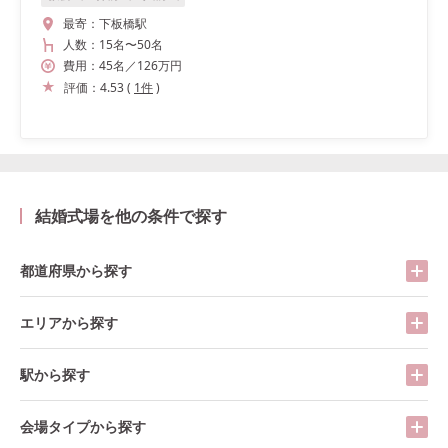
最寄：
下板橋駅
人数：
15名
〜
50名
費用：
45
名
／
126
万円
評価：
4.53
(
1
件
)
結婚式場を他の条件で探す
都道府県から探す
エリアから探す
駅から探す
会場タイプから探す