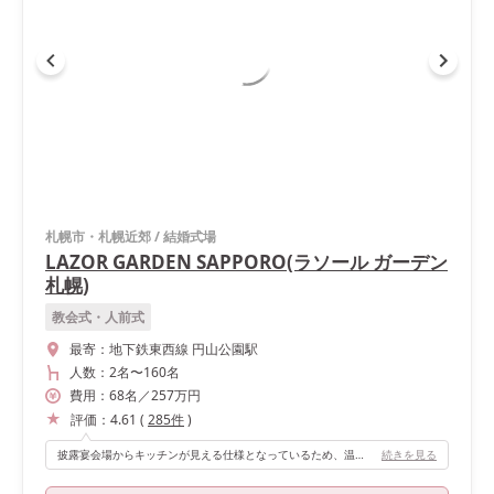
札幌市・札幌近郊
/
結婚式場
LAZOR GARDEN SAPPORO(ラソール ガーデン
札幌)
教会式・人前式
最寄：
地下鉄東西線 円山公園駅
人数：
2名
〜
160名
費用：
68
名
／
257
万円
評価：
4.61
(
285
件
)
披露宴会場からキッチンが見える仕様となっているため、温かい料理をゲストに提供できました。美味しい料理を食べてもらいたいと思われている方にはおすすめです。 また、ウェルカムスペースに写真を最大100枚飾ることができ、ゲストと一緒に思い出に浸りたいなと思われている方にもおすすめの会場です。
続きを見る