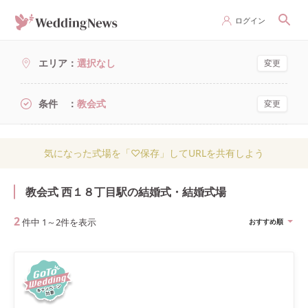
ログイン
エリア
選択なし
変更
条件
教会式
変更
気になった式場を「♡保存」してURLを共有しよう
教会式 西１８丁目駅の結婚式・結婚式場
2
件中
1
～
2
件を表示
おすすめ順