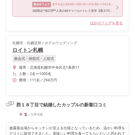
8/11
(火)
09:00〜/09:10〜/14:00〜/14:10〜
受付中フェア
3組限定*祝日SP*人気の緑チャペル×ドレス見学【最大100万特典】
ほかのフェアを見る
札幌市・札幌近郊
/
ホテルウェディング
ロイトン札幌
教会式・神前式・人前式
最寄：
北海道札幌市中央区北1条西11
人数：
2名
〜
1000名
費用：
111
名
／
294
万円
西１８丁目で結婚したカップルの
新着口コミ
5
/ 先輩花嫁
披露宴会場からキッチンが見える仕様となっているため、温かい料理を
ゲストに提供できました。美味しい料理を食べてもらいたいと思われて