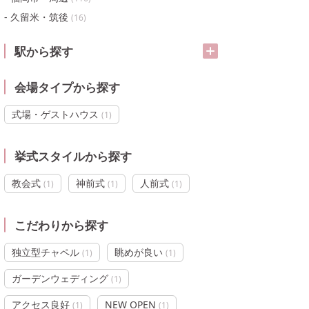
久留米・筑後
(
16
)
駅から探す
会場タイプから探す
式場・ゲストハウス
(
1
)
挙式スタイルから探す
教会式
神前式
人前式
(
1
)
(
1
)
(
1
)
こだわりから探す
独立型チャペル
眺めが良い
(
1
)
(
1
)
ガーデンウェディング
(
1
)
アクセス良好
NEW OPEN
(
1
)
(
1
)