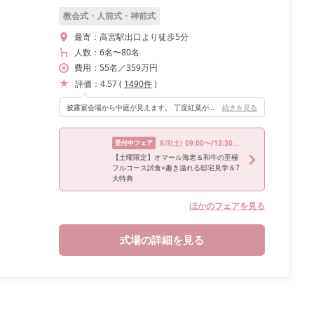
教会式・人前式・神前式
最寄：
高宮駅出口より徒歩5分
人数：
6名
〜
80名
費用：
55
名
／
359
万円
評価：
4.57
(
1490
件
)
披露宴会場から中庭が見えます。 丁度紅葉が色づく季節だったので、最高のロケーションでした。 紅葉が色づく庭園を背景に、光が沢山入る明るい空間で沢山写真を残すことができました。 通年、季節によってお花や緑が移り変わるそうで、どのシーズンでも美しい場所で披露宴を挙げることができると思います♪
続きを見る
受付中フェア
8/8
(土)
09:00〜/13:30〜/14:00〜
【土曜限定】オマール海老＆和牛の至極
フルコース試食×趣き溢れる邸宅見学＆7
大特典
ほかのフェアを見る
式場の詳細を見る