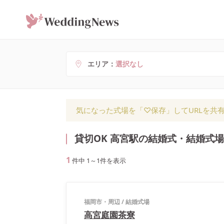
エリア
選択なし
気になった式場を「♡保存」してURLを共
貸切OK 高宮駅の結婚式・結婚式場
1
件中
1
～
1
件を表示
福岡市・周辺
/
結婚式場
高宮庭園茶寮