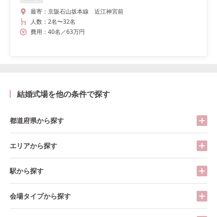
最寄：
京阪石山坂本線 近江神宮前
人数：
2名
〜
32名
費用：
40
名
／
63
万円
結婚式場を他の条件で探す
都道府県から探す
エリアから探す
駅から探す
会場タイプから探す