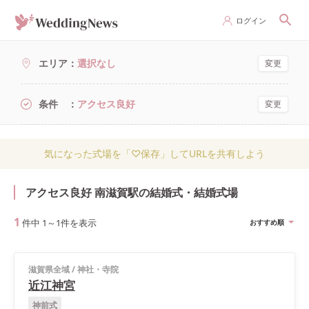
ログイン
エリア
選択なし
変更
条件
アクセス良好
変更
気になった式場を「♡保存」してURLを共有しよう
アクセス良好 南滋賀駅の結婚式・結婚式場
1
件中
1
～
1
件を表示
おすすめ順
滋賀県全域
/
神社・寺院
近江神宮
神前式