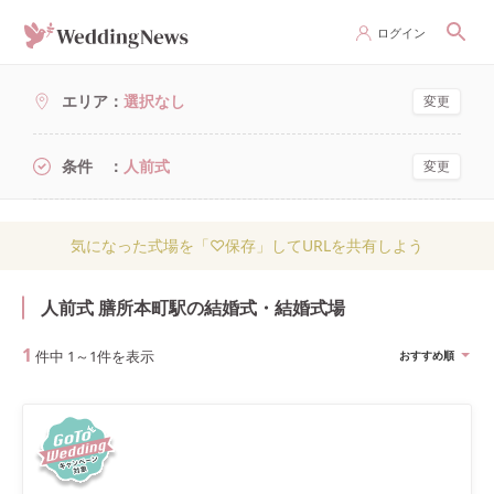
ログイン
エリア
選択なし
変更
条件
人前式
変更
気になった式場を「♡保存」してURLを共有しよう
人前式 膳所本町駅の結婚式・結婚式場
1
件中
1
～
1
件を表示
おすすめ順