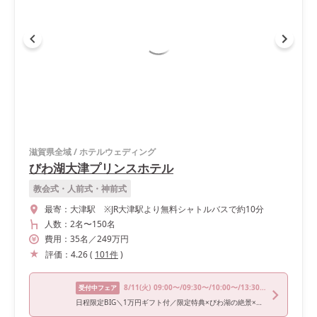
滋賀県全域
/
ホテルウェディング
びわ湖大津プリンスホテル
教会式・人前式・神前式
最寄：
大津駅 ※JR大津駅より無料シャトルバスで約10分
人数：
2名
〜
150名
費用：
35
名
／
249
万円
評価：
4.26
(
101
件
)
8/11
(火)
09:00〜/09:30〜/10:00〜/13:30〜/16:30〜
受付中フェア
日程限定BIG＼1万円ギフト付／限定特典×びわ湖の絶景×絶品試食