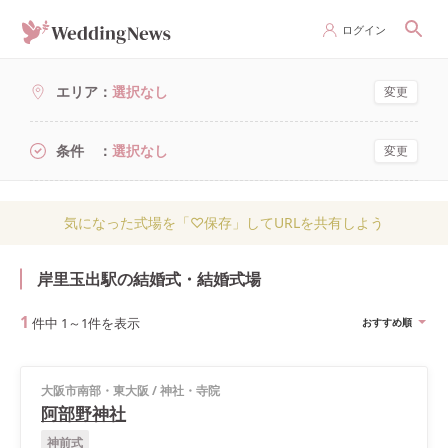
ログイン
エリア
選択なし
変更
条件
選択なし
変更
気になった式場を「♡保存」してURLを共有しよう
岸里玉出駅の結婚式・結婚式場
1
件中
1
～
1
件を表示
おすすめ順
大阪市南部・東大阪
/
神社・寺院
阿部野神社
神前式