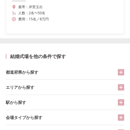
最寄：
岸里玉出
人数：
2名
〜
50名
費用：
15
名
／
8
万円
結婚式場を他の条件で探す
都道府県から探す
エリアから探す
駅から探す
会場タイプから探す