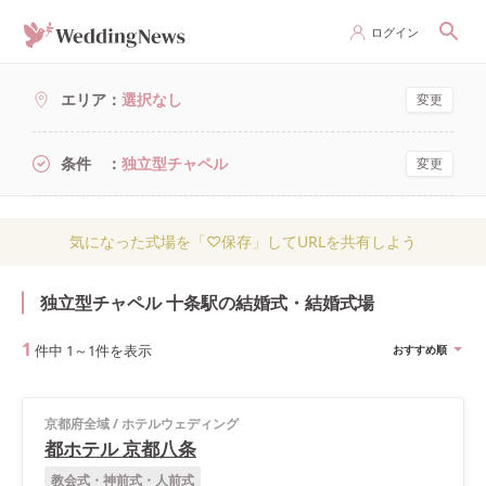
ログイン
エリア
選択なし
変更
条件
独立型チャペル
変更
気になった式場を「♡保存」してURLを共有しよう
独立型チャペル 十条駅の結婚式・結婚式場
1
件中
1
～
1
件を表示
おすすめ順
京都府全域
/
ホテルウェディング
都ホテル 京都八条
教会式・神前式・人前式