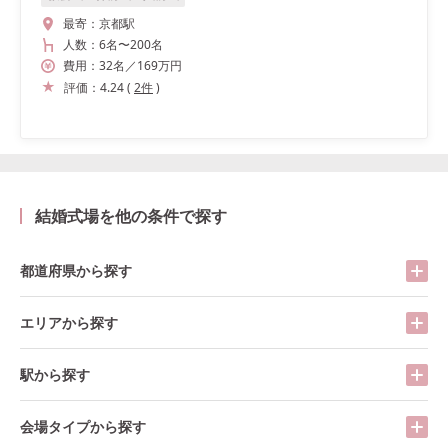
最寄：
京都駅
人数：
6名
〜
200名
費用：
32
名
／
169
万円
評価：
4.24
(
2
件
)
結婚式場を他の条件で探す
都道府県から探す
エリアから探す
駅から探す
会場タイプから探す