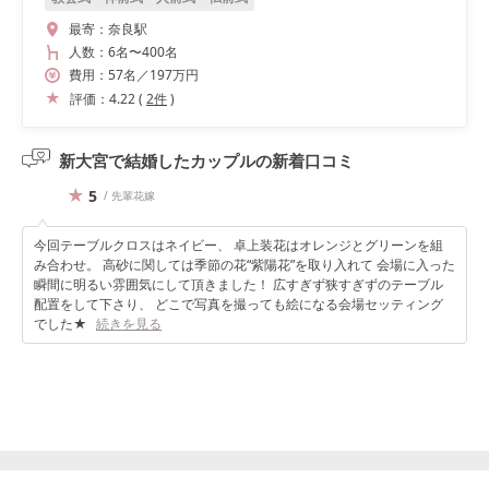
最寄：
奈良駅
人数：
6名
〜
400名
費用：
57
名
／
197
万円
評価：
4.22
(
2
件
)
新大宮で結婚したカップルの
新着口コミ
5
/ 先輩花嫁
今回テーブルクロスはネイビー、 卓上装花はオレンジとグリーンを組
み合わせ。 高砂に関しては季節の花“紫陽花”を取り入れて 会場に入った
瞬間に明るい雰囲気にして頂きました！ 広すぎず狭すぎずのテーブル
配置をして下さり、 どこで写真を撮っても絵になる会場セッティング
でした★
続きを見る