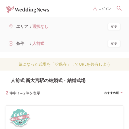
ログイン
エリア
選択なし
変更
条件
人前式
変更
気になった式場を「♡保存」してURLを共有しよう
人前式 新大宮駅の結婚式・結婚式場
2
件中
1
～
2
件を表示
おすすめ順