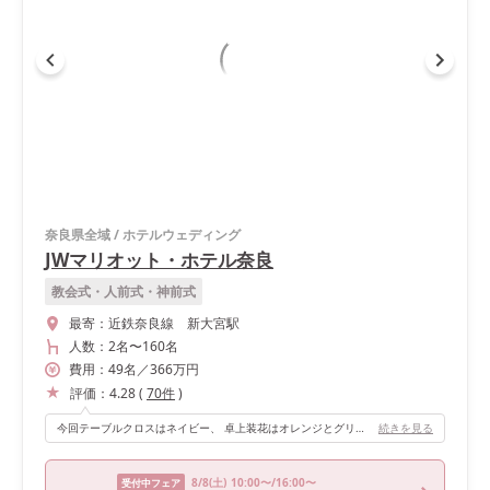
奈良県全域
/
ホテルウェディング
JWマリオット・ホテル奈良
教会式・人前式・神前式
最寄：
近鉄奈良線 新大宮駅
人数：
2名
〜
160名
費用：
49
名
／
366
万円
評価：
4.28
(
70
件
)
今回テーブルクロスはネイビー、 卓上装花はオレンジとグリーンを組み合わせ。 高砂に関しては季節の花“紫陽花”を取り入れて 会場に入った瞬間に明るい雰囲気にして頂きました！ 広すぎず狭すぎずのテーブル配置をして下さり、 どこで写真を撮っても絵になる会場セッティングでした★
続きを見る
8/8
(土)
10:00〜/16:00〜
受付中フェア