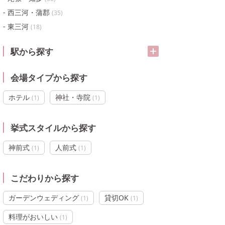
西三河・蒲郡
(
35
)
東三河
(
18
)
駅から探す
会場タイプから探す
ホテル
神社・寺院
(
1
)
(
1
)
挙式スタイルから探す
神前式
人前式
(
1
)
(
1
)
こだわりから探す
ガーデンウェディング
貸切OK
(
1
)
(
1
)
料理がおいしい
(
1
)