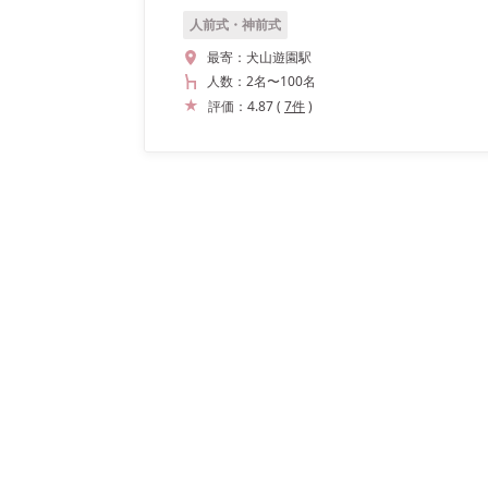
人前式・神前式
最寄：
犬山遊園駅
人数：
2名
〜
100名
評価：
4.87
(
7
件
)