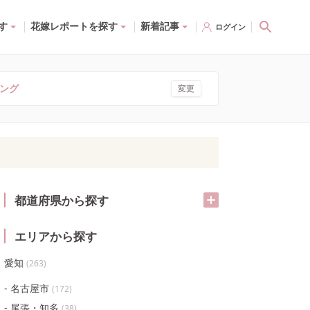
す
花嫁レポートを探す
新着記事
ログイン
ング
変更
都道府県から探す
エリアから探す
愛知
(
263
)
名古屋市
(
172
)
尾張・知多
(
38
)