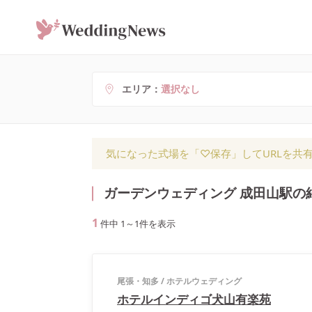
エリア
選択なし
気になった式場を「♡保存」してURLを共
ガーデンウェディング 成田山駅の
1
件中
1
～
1
件を表示
尾張・知多
/
ホテルウェディング
ホテルインディゴ犬山有楽苑