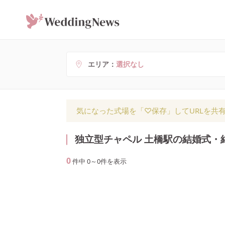
エリア
選択なし
気になった式場を「♡保存」してURLを共
独立型チャペル 土橋駅の結婚式・
0
件中
0
～
0
件を表示