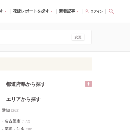
す
花嫁レポートを探す
新着記事
ログイン
変更
都道府県から探す
エリアから探す
愛知
(
263
)
名古屋市
(
172
)
尾張・知多
(
38
)