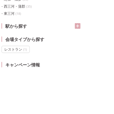
西三河・蒲郡
(
35
)
東三河
(
18
)
駅から探す
会場タイプから探す
レストラン
(
1
)
キャンペーン情報