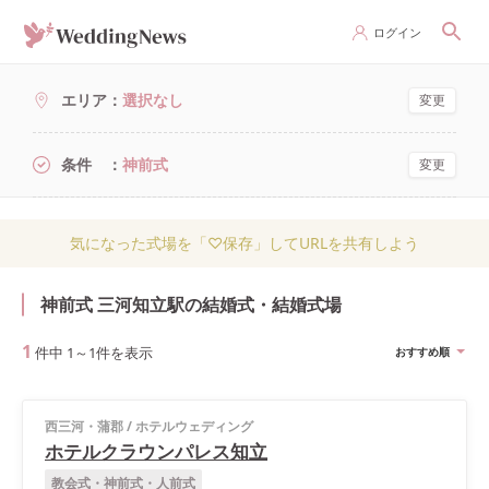
ログイン
エリア
選択なし
変更
条件
神前式
変更
気になった式場を「♡保存」してURLを共有しよう
神前式 三河知立駅の結婚式・結婚式場
1
件中
1
～
1
件を表示
おすすめ順
西三河・蒲郡
/
ホテルウェディング
ホテルクラウンパレス知立
教会式・神前式・人前式