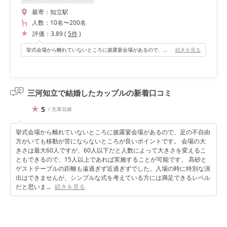
最寄：
知立駅
人数：
10名
〜
200名
評価：
3.89
(
5
件
)
挙式会場から離れていないところに披露宴会場があるので、足の不自由方がいても移動が苦にならないところが良いポイントです。 会場の大きさは最大60人ですが、60人以下だと人数によって大きさを変えることもできるので、15人以上であれば実施することが可能です。 高砂とゲストテーブルの距離も遠過ぎず近過ぎずでした。入場の時に特別な演出はできませんが、シンプルな式を考えている方には満足できるレベルだと思います。
続きを見る
三河知立で結婚したカップルの
新着口コミ
5
/ 先輩花嫁
挙式会場から離れていないところに披露宴会場があるので、足の不自由
方がいても移動が苦にならないところが良いポイントです。 会場の大
きさは最大60人ですが、60人以下だと人数によって大きさを変えるこ
ともできるので、15人以上であれば実施することが可能です。 高砂と
ゲストテーブルの距離も遠過ぎず近過ぎずでした。入場の時に特別な演
出はできませんが、シンプルな式を考えている方には満足できるレベル
だと思いま...
続きを見る