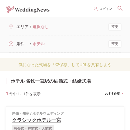
ログイン
エリア
選択なし
変更
条件
ホテル
変更
気になった式場を「♡保存」してURLを共有しよう
ホテル 名鉄一宮駅の結婚式・結婚式場
1
件中
1
～
1
件を表示
おすすめ順
尾張・知多
/
ホテルウェディング
クラシックホテル一宮
教会式・神前式・人前式