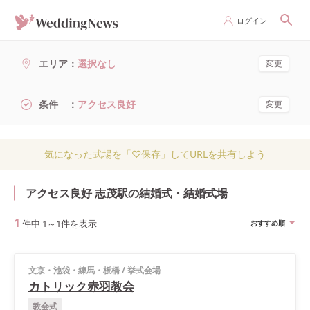
ログイン
エリア
選択なし
変更
条件
アクセス良好
変更
気になった式場を「♡保存」してURLを共有しよう
アクセス良好 志茂駅の結婚式・結婚式場
1
件中
1
～
1
件を表示
おすすめ順
文京・池袋・練馬・板橋
/
挙式会場
カトリック赤羽教会
教会式