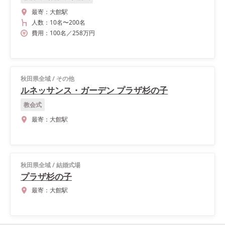
最寄：
大館駅
人数：
10名
〜
200名
費用：
100
名
／
258
万円
秋田県全域
/
その他
ルネッサンス・ガーデン プラザ杉の子
教会式
最寄：
大館駅
秋田県全域
/
結婚式場
プラザ杉の子
最寄：
大館駅