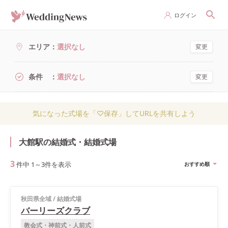
ログイン
エリア
選択なし
変更
条件
選択なし
変更
気になった式場を「♡保存」してURLを共有しよう
大館駅の結婚式・結婚式場
3
件中
1
～
3
件を表示
おすすめ順
秋田県全域
/
結婚式場
バーリーズクラブ
教会式・神前式・人前式