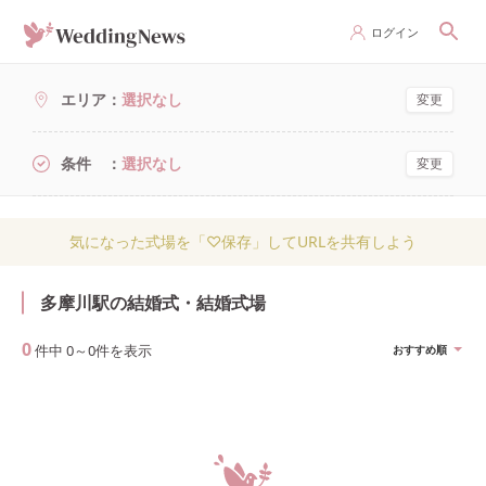
ログイン
エリア
選択なし
変更
条件
選択なし
変更
気になった式場を「♡保存」してURLを共有しよう
多摩川駅の結婚式・結婚式場
0
件中
0
～
0
件を表示
おすすめ順