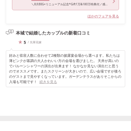
＼8月BIG×リニューアル記念*Gift1万&180万特典付／感動大聖堂&ドレス試着体験＆2会場ツアー&試食会
ほかのフェアを見る
本城で結婚したカップルの
新着口コミ
5
/ 先輩花嫁
好みと収容人数に合わせて2種類の披露宴会場から選べます。私たちは
薄ピンクが基調の大人かわいい方の会場を選びました。 天井が高いの
でバルーンシャワーの演出が出来ます！ なかなか見ない演出だと思う
のでオススメです。またスクリーンが大きいので、広い会場ですが後ろ
のゲストまで見やすくなっています。ガーデンテラスがありそこからの
入場も可能です！
続きを見る