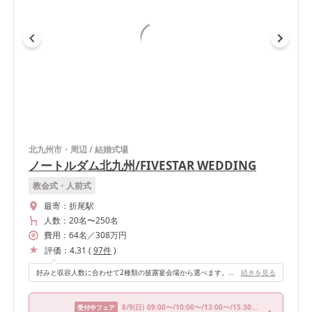
北九州市・周辺
/
結婚式場
ノートルダム北九州/FIVESTAR WEDDING
教会式・人前式
最寄：
折尾駅
人数：
20名
〜
250名
費用：
64
名
／
308
万円
評価：
4.31
(
97
件
)
好みと収容人数に合わせて2種類の披露宴会場から選べます。私たちは薄ピンクが基調の大人かわいい方の会場を選びました。 天井が高いのでバルーンシャワーの演出が出来ます！ なかなか見ない演出だと思うのでオススメです。またスクリーンが大きいので、広い会場ですが後ろのゲストまで見やすくなっています。ガーデンテラスがありそこからの入場も可能です！
続きを見る
8/9
(日)
09:00〜/10:00〜/13:00〜/15:30〜/17:00〜
受付中フェア