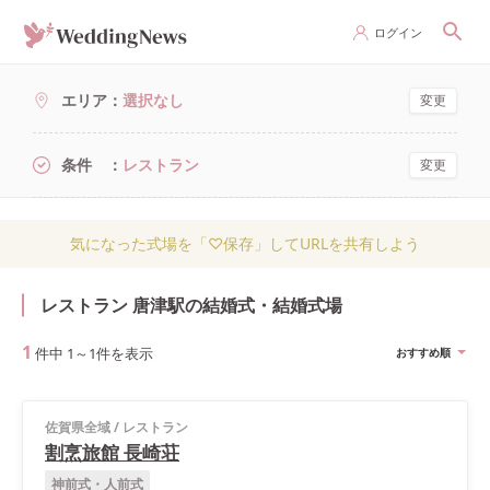
ログイン
エリア
選択なし
変更
条件
レストラン
変更
気になった式場を「♡保存」してURLを共有しよう
レストラン 唐津駅の結婚式・結婚式場
1
件中
1
～
1
件を表示
おすすめ順
佐賀県全域
/
レストラン
割烹旅館 長崎荘
神前式・人前式