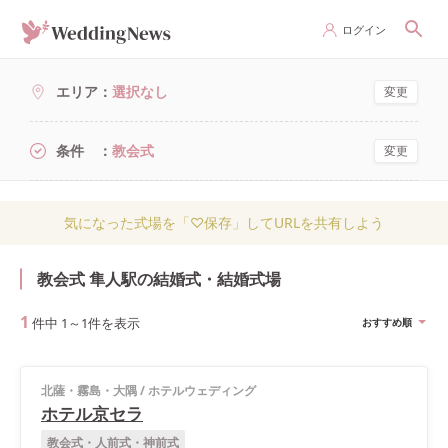
ログイン
エリア
選択なし
変更
条件
教会式
変更
気になった式場を「♡保存」してURLを共有しよう
教会式 隼人駅の結婚式・結婚式場
1
件中
1
～
1
件を表示
おすすめ順
北薩・霧島・大隅
/
ホテルウェディング
ホテル京セラ
教会式・人前式・神前式