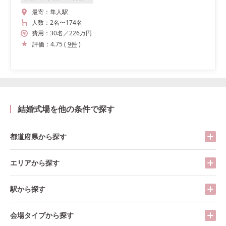
最寄：
隼人駅
人数：
2名
〜
174名
費用：
30
名
／
226
万円
評価：
4.75
(
9
件
)
結婚式場を他の条件で探す
都道府県から探す
エリアから探す
駅から探す
会場タイプから探す