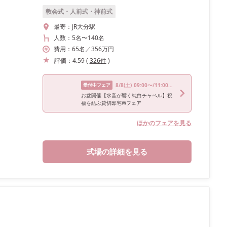
教会式・人前式・神前式
最寄：
JR大分駅
人数：
5名
〜
140名
費用：
65
名
／
356
万円
評価：
4.59
(
326
件
)
受付中フェア
8/8
(土)
09:00〜/11:00〜/13:00〜/16:00〜/18:00〜
お盆開催【水音が響く純白チャペル】祝
福を結ぶ貸切邸宅Wフェア
ほかのフェアを見る
式場の詳細を見る