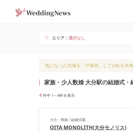
エリア
選択なし
気になった式場を「♡保存」してURLを共
家族・少人数婚 大分駅の結婚式・
4
件中
1
～
4
件を表示
大分・県南
/
結婚式場
OITA MONOLITH(大分モノリス)