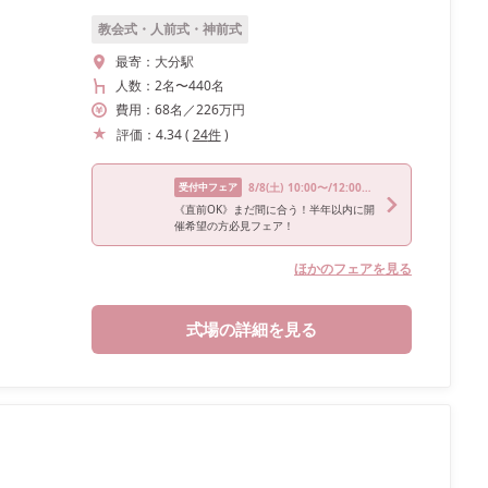
教会式・人前式・神前式
最寄：
大分駅
人数：
2名
〜
440名
費用：
68
名
／
226
万円
評価：
4.34
(
24
件
)
受付中フェア
8/8
(土)
10:00〜/12:00〜/14:00〜/16:00〜
《直前OK》まだ間に合う！半年以内に開
催希望の方必見フェア！
ほかのフェアを見る
式場の詳細を見る