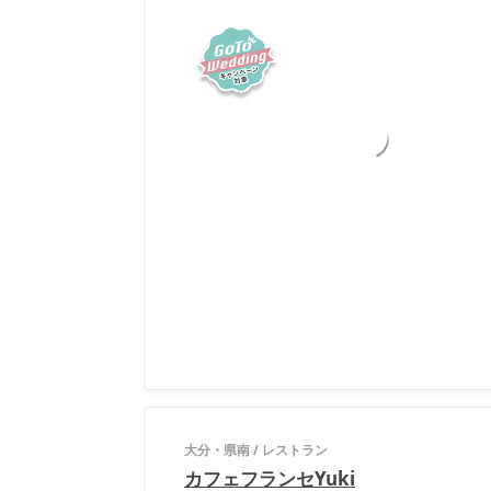
大分・県南
/
レストラン
カフェフランセYuki