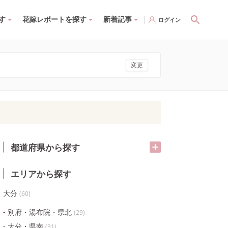
す
花嫁レポートを探す
新着記事
ログイン
変更
都道府県から探す
エリアから探す
大分
(
60
)
別府・湯布院・県北
(
29
)
大分・県南
(
31
)