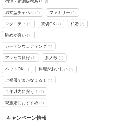
宿泊・宿泊提携あり
(
3
)
独立型チャペル
ファミリー
(
2
)
(
2
)
マタニティ
貸切OK
和婚
(
2
)
(
2
)
(
2
)
眺めが良い
(
1
)
ガーデンウェディング
(
1
)
アクセス良好
多人数
(
1
)
(
1
)
ペットOK
料理がおいしい
(
1
)
(
1
)
ご祝儀でまかなえる！
(
1
)
半年以内に安く！
(
1
)
親族婚におすすめ
(
1
)
キャンペーン情報