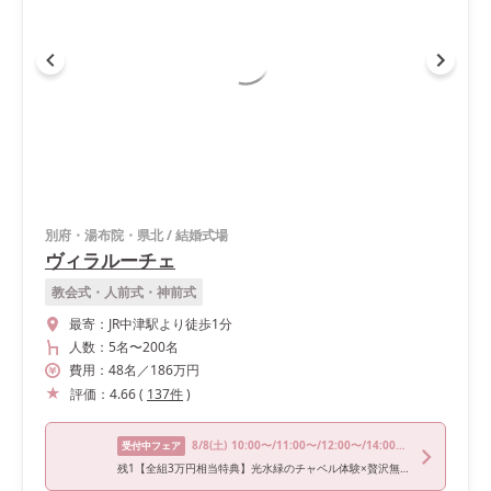
別府・湯布院・県北
/
結婚式場
ヴィラルーチェ
教会式・人前式・神前式
最寄：
JR中津駅より徒歩1分
人数：
5名
〜
200名
費用：
48
名
／
186
万円
評価：
4.66
(
137
件
)
8/8
(土)
10:00〜/11:00〜/12:00〜/14:00〜/16:00〜
受付中フェア
残1【全組3万円相当特典】光水緑のチャペル体験×贅沢無料試食