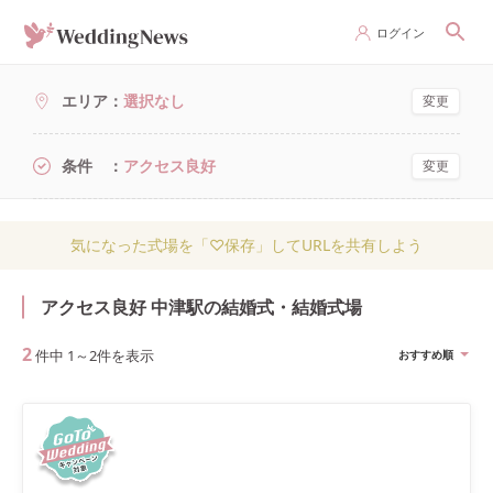
ログイン
エリア
選択なし
変更
条件
アクセス良好
変更
気になった式場を「♡保存」してURLを共有しよう
アクセス良好 中津駅の結婚式・結婚式場
2
件中
1
～
2
件を表示
おすすめ順