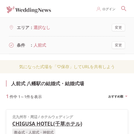
ログイン
エリア
選択なし
変更
条件
人前式
変更
気になった式場を「♡保存」してURLを共有しよう
人前式 八幡駅の結婚式・結婚式場
1
件中
1
～
1
件を表示
おすすめ順
北九州市・周辺
/
ホテルウェディング
CHIGUSA HOTEL(千草ホテル)
教会式・人前式・神前式