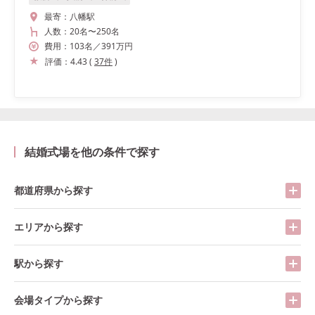
最寄：
八幡駅
人数：
20名
〜
250名
費用：
103
名
／
391
万円
評価：
4.43
(
37
件
)
結婚式場を他の条件で探す
都道府県から探す
エリアから探す
駅から探す
会場タイプから探す