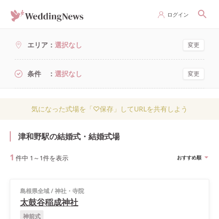
ログイン
エリア
選択なし
変更
条件
選択なし
変更
気になった式場を「♡保存」してURLを共有しよう
津和野駅の結婚式・結婚式場
1
件中
1
～
1
件を表示
おすすめ順
島根県全域
/
神社・寺院
太鼓谷稲成神社
神前式