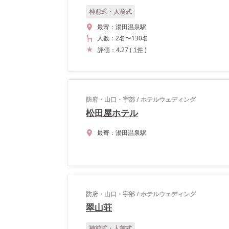
神前式・人前式
最寄：
湯田温泉駅
人数：
2名
〜
130名
評価：
4.27
(
1
件
)
防府・山口・宇部
/
ホテルウェディング
松田屋ホテル
最寄：
湯田温泉駅
防府・山口・宇部
/
ホテルウェディング
翠山荘
神前式・人前式