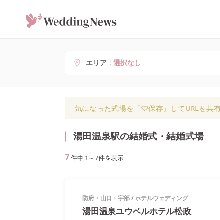
エリア
選択なし
気になった式場を「♡保存」してURLを共
湯田温泉駅の結婚式・結婚式場
7
件中
1
～
7
件を表示
防府・山口・宇部
/
ホテルウェディング
湯田温泉ユウベルホテル松政