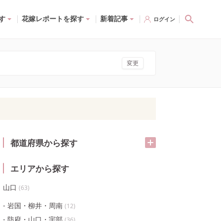
す
花嫁レポートを探す
新着記事
ログイン
変更
都道府県から探す
エリアから探す
山口
(
63
)
岩国・柳井・周南
(
12
)
防府・山口・宇部
(
36
)