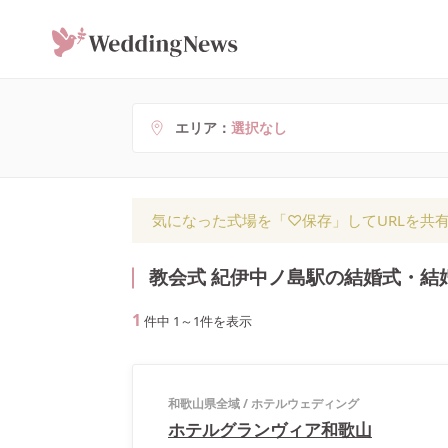
エリア
選択なし
気になった式場を「♡保存」してURLを共
教会式 紀伊中ノ島駅の結婚式・結
1
件中
1
～
1
件を表示
和歌山県全域
/
ホテルウェディング
ホテルグランヴィア和歌山