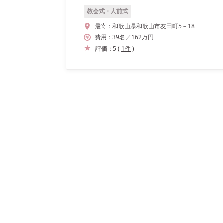
教会式・人前式
最寄：
和歌山県和歌山市友田町5－18
費用：
39
名
／
162
万円
評価：
5
(
1
件
)