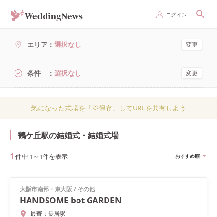
ログイン
エリア
選択なし
変更
条件
選択なし
変更
気になった式場を「♡保存」してURLを共有しよう
鶴ケ丘駅の結婚式・結婚式場
1
件中
1
～
1
件を表示
おすすめ順
大阪市南部・東大阪
/
その他
HANDSOME bot GARDEN
最寄：
長居駅