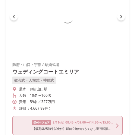
防府・山口・宇部
/
結婚式場
ウェディングコートエミリア
教会式・人前式・神前式
最寄：
JR新山口駅
人数：
10名
〜
160名
費用：
59
名
／
327
万円
評価：
4.66
(
99
件
)
8/11
(火)
08:45〜/09:00〜/14:30〜/15:00〜/17:30〜
受付中フェア
【最高級A5和牛試食付】駅前立地のおもてなし重視派限定フェア