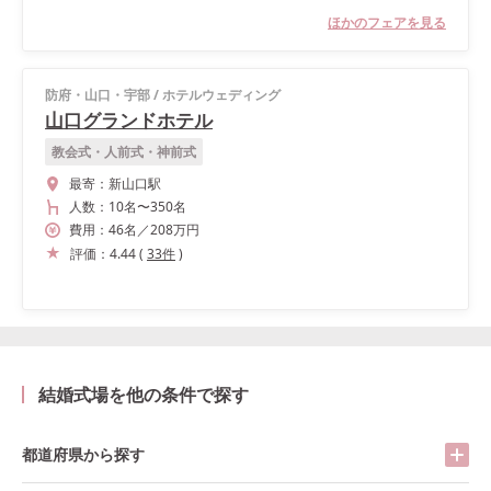
ほかのフェアを見る
防府・山口・宇部
/
ホテルウェディング
山口グランドホテル
教会式・人前式・神前式
最寄：
新山口駅
人数：
10名
〜
350名
費用：
46
名
／
208
万円
評価：
4.44
(
33
件
)
結婚式場を他の条件で探す
都道府県から探す