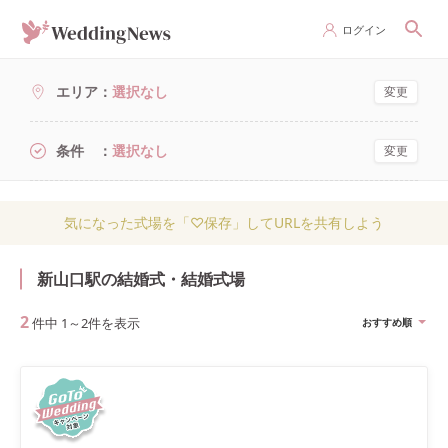
ログイン
エリア
選択なし
変更
条件
選択なし
変更
気になった式場を「♡保存」してURLを共有しよう
新山口駅の結婚式・結婚式場
2
件中
1
～
2
件を表示
おすすめ順