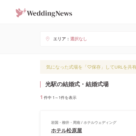
エリア
選択なし
気になった式場を「♡保存」してURLを共
光駅の結婚式・結婚式場
1
件中
1
～
1
件を表示
岩国・柳井・周南
/
ホテルウェディング
ホテル松原屋