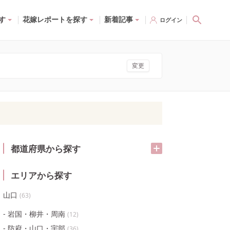
す
花嫁レポートを探す
新着記事
ログイン
変更
都道府県から探す
エリアから探す
山口
(
63
)
岩国・柳井・周南
(
12
)
防府・山口・宇部
(
36
)