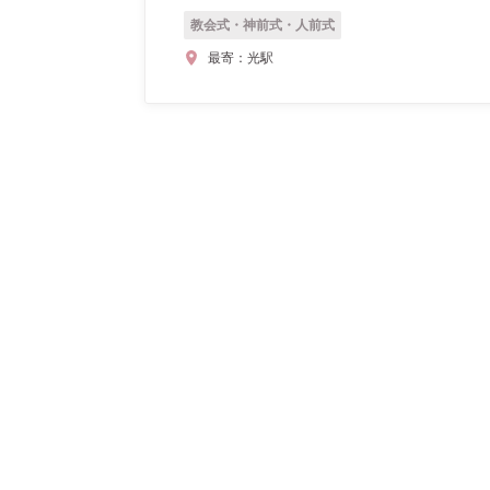
教会式・神前式・人前式
最寄：
光駅