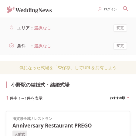
ログイン
エリア
選択なし
変更
条件
選択なし
変更
気になった式場を「♡保存」してURLを共有しよう
小野駅の結婚式・結婚式場
1
件中
1
～
1
件を表示
おすすめ順
滋賀県全域
/
レストラン
Anniversary Restaurant PREGO
人前式