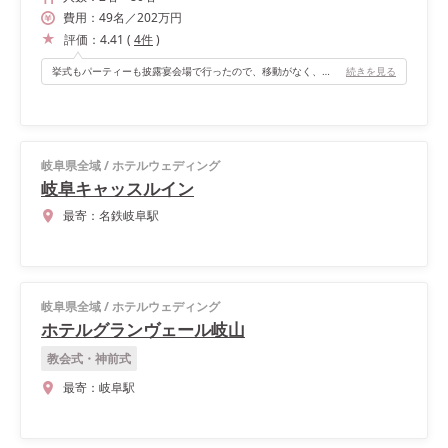
費用：
49
名
／
202
万円
評価：
4.41
(
4
件
)
挙式もパーティーも披露宴会場で行ったので、移動がなく、ゲストに負担がかからず良かったです。
続きを見る
岐阜県全域
/
ホテルウェディング
岐阜キャッスルイン
最寄：
名鉄岐阜駅
岐阜県全域
/
ホテルウェディング
ホテルグランヴェール岐山
教会式・神前式
最寄：
岐阜駅