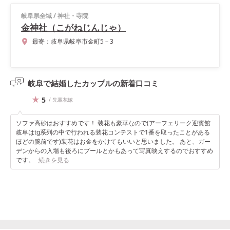
岐阜県全域
/
神社・寺院
金神社（こがねじんじゃ）
最寄：
岐阜県岐阜市金町5－3
岐阜で結婚したカップルの
新着口コミ
5
/ 先輩花嫁
ソファ高砂はおすすめです！ 装花も豪華なので(アーフェリーク迎賓館
岐阜はtg系列の中で行われる装花コンテストで1番を取ったことがある
ほどの腕前です)装花はお金をかけてもいいと思いました。 あと、ガー
デンからの入場も後ろにプールとかもあって写真映えするのでおすすめ
です。
続きを見る