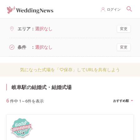
ログイン
エリア
選択なし
変更
条件
選択なし
変更
気になった式場を「♡保存」してURLを共有しよう
岐阜駅の結婚式・結婚式場
6
件中
1
～
6
件を表示
おすすめ順