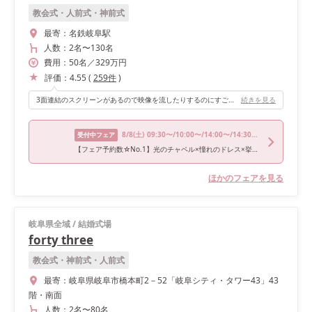
教会式・人前式・神前式
最寄：
名鉄岐阜駅
人数：
2名
〜
130名
費用：
50
名
／
329
万円
評価：
4.55
(
259
件
)
3面連結のスクリーンがあるので映像を流したりするのにすごく迫力があっていい会場です。天井が高いのですが50名でも広すぎるという感じもなくパーティーができました。
続きを見る
8/8
(土)
09:30〜/10:00〜/14:00〜/14:30〜/17:30〜
受付中フェア
【フェア予約数☆No.1】光のチャペル×憧れのドレス×挙式体験
ほかのフェアを見る
岐阜県全域
/
結婚式場
forty three
教会式・神前式・人前式
最寄：
岐阜県岐阜市橋本町2－52「岐阜シティ・タワー43」43
階・南面
人数：
2名
〜
80名