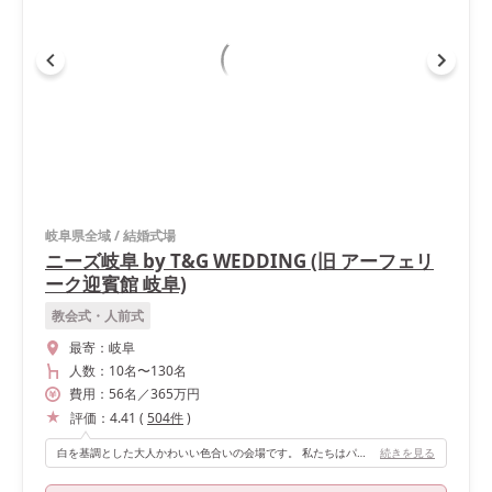
岐阜県全域
/
結婚式場
ニーズ岐阜 by T&G WEDDING (旧 アーフェリ
ーク迎賓館 岐阜)
教会式・人前式
最寄：
岐阜
人数：
10名
〜
130名
費用：
56
名
／
365
万円
評価：
4.41
(
504
件
)
白を基調とした大人かわいい色合いの会場です。 私たちはパステルカラー中心で選びましたが、白なのでなんにでも合いますし、オリジナル感が出しやすいと思います(^^)
続きを見る