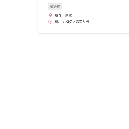
教会式
最寄：
鼎駅
費用：
72
名
／
338
万円