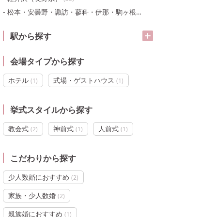
松本・安曇野・諏訪・蓼科・伊那・駒ヶ根・飯田
(
64
)
駅から探す
会場タイプから探す
ホテル
式場・ゲストハウス
(
1
)
(
1
)
挙式スタイルから探す
教会式
神前式
人前式
(
2
)
(
1
)
(
1
)
こだわりから探す
少人数婚におすすめ
(
2
)
家族・少人数婚
(
2
)
親族婚におすすめ
(
1
)