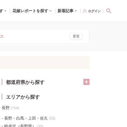
す
花嫁レポートを探す
新着記事
ログイン
ス
変更
都道府県から探す
エリアから探す
長野
(
154
)
長野・白馬・上田・佐久
(
55
)
軽井沢（長野県）
(
35
)