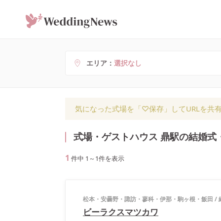
エリア
選択なし
気になった式場を「♡保存」してURLを共
式場・ゲストハウス 鼎駅の結婚式
1
件中
1
～
1
件を表示
松本・安曇野・諏訪・蓼科・伊那・駒ヶ根・飯田
/
ビーラクスマツカワ