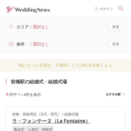
ログイン
エリア
選択なし
変更
条件
選択なし
変更
気になった式場を「♡保存」してURLを共有しよう
前橋駅の結婚式・結婚式場
4
件中
1
～
4
件を表示
おすすめ順
前橋・高崎周辺（北毛・西毛）
/
結婚式場
ラ・フォンテーヌ（La Fontaine）
教会式・人前式・神前式