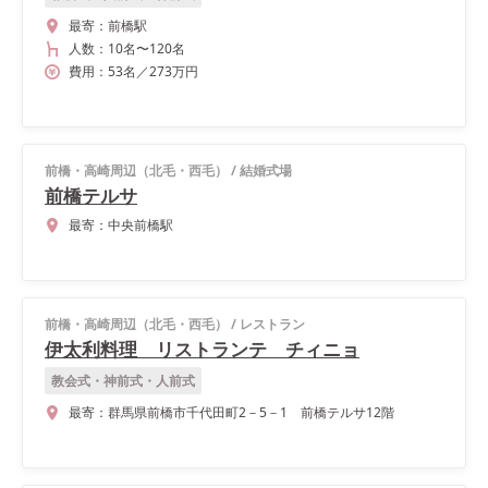
最寄：
前橋駅
人数：
10名
〜
120名
費用：
53
名
／
273
万円
前橋・高崎周辺（北毛・西毛）
/
結婚式場
前橋テルサ
最寄：
中央前橋駅
前橋・高崎周辺（北毛・西毛）
/
レストラン
伊太利料理 リストランテ チィニョ
教会式・神前式・人前式
最寄：
群馬県前橋市千代田町2－5－1 前橋テルサ12階