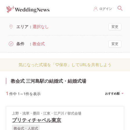
ログイン
エリア
選択なし
変更
条件
教会式
変更
気になった式場を「♡保存」してURLを共有しよう
教会式 三河島駅の結婚式・結婚式場
1
件中
1
～
1
件を表示
おすすめ順
上野・浅草・墨田・江東・江戸川
/
挙式会場
プリティチャペル東京
教会式・人前式