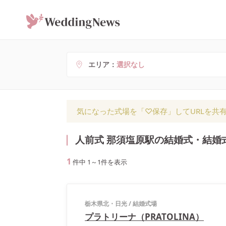
エリア
選択なし
気になった式場を「♡保存」してURLを共
人前式 那須塩原駅の結婚式・結婚
1
件中
1
～
1
件を表示
栃木県北・日光
/
結婚式場
プラトリーナ（PRATOLINA）