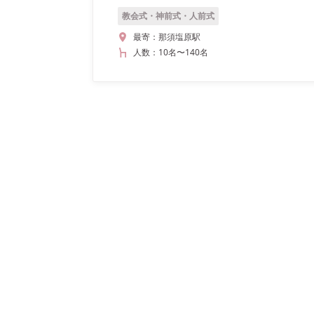
教会式・神前式・人前式
最寄：
那須塩原駅
人数：
10名
〜
140名