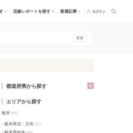
す
花嫁レポートを探す
新着記事
ログイン
変更
都道府県から探す
エリアから探す
栃木
(
95
)
栃木県北・日光
(
31
)
栃木県中央
(
40
)