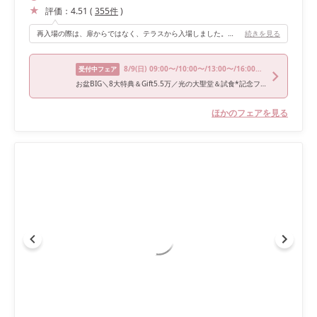
評価：
4.51
(
355
件
)
再入場の際は、扉からではなく、テラスから入場しました。みんなからも好評でした。 天上も開け閉めできるので、演出によって雰囲気をかえれたのが良かったです。
続きを見る
8/9
(日)
09:00〜/10:00〜/13:00〜/16:00〜/17:00〜
受付中フェア
お盆BIG＼8大特典＆Gift5.5万／光の大聖堂＆試食*記念フォト
ほかのフェアを見る