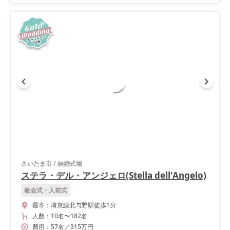
さいたま市
/
結婚式場
ステラ・デル・アンジェロ(Stella dell'Angelo)
教会式・人前式
最寄：
埼京線北与野駅徒歩1分
人数：
10名
〜
182名
費用：
57
名
／
315
万円