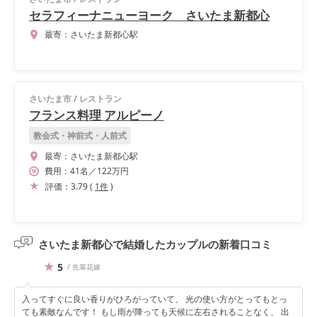
セラフィーナニューヨーク さいたま新都心
最寄：
さいたま新都心駅
さいたま市
/
レストラン
フランス料理 アルピーノ
教会式・神前式・人前式
最寄：
さいたま新都心駅
費用：
41
名
／
122
万円
評価：
3.79
(
1
件
)
さいたま新都心で結婚したカップルの
新着口コミ
5
/ 先輩花嫁
入ってすぐに良い香りがひろがっていて、 光の使い方がとってもとっ
ても素敵なんです！ もし雨が降っても天候に左右されることなく、 出