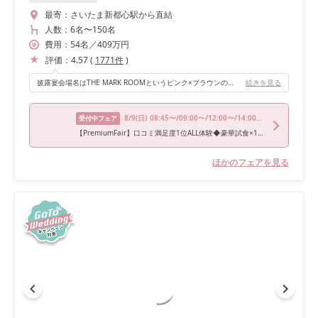
最寄：
さいたま新都心駅から直結
人数：
6名
〜
150名
費用：
54
名
／
409
万円
評価：
4.57
(
1771
件
)
披露宴会場名はTHE MARK ROOMというピンク×ブラウンの大人かわいい披露宴会場です。 披露宴会場を仕切りで区切ることができ、私たちはゲスト数が多かったので、全面使う形にしました。 ただ縦長の形で使ったため、高砂から1番遠い両親や親族テーブルの人のお顔まではよく見えませんでした…。
続きを見る
8/9
(日)
08:45〜/09:00〜/12:00〜/14:00〜/15:00〜
受付中フェア
【PremiumFair】口コミ満足度1位ALL体験◆豪華試食×150万優待
ほかのフェアを見る