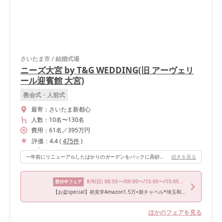
さいたま市
/
結婚式場
ニーズ大宮 by T&G WEDDING(旧 アーヴェリ
ール迎賓館 大宮)
教会式・人前式
最寄：
さいたま新都心
人数：
10名
〜
130名
費用：
61
名
／
395
万円
評価：
4.4
(
475
件
)
一年前にリニューアルしたばかりのガーデンをバックに高砂を配置してもらいました！ 一面ガラスで天井も高く、 とても開放感があります！ ゲストの人数が多かったのですが狭さは感じず広々としていました。
続きを見る
8/9
(日)
08:55〜/09:00〜/15:00〜/15:05〜/18:00〜
受付中フェア
【お盆special】初見学Amazon1.5万×新チャペル*埼玉和牛試食付
ほかのフェアを見る