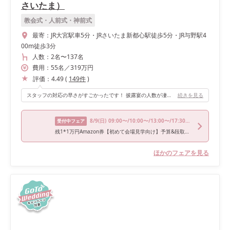
さいたま）
教会式・人前式・神前式
最寄：
JR大宮駅車5分・JRさいたま新都心駅徒歩5分・JR与野駅4
00m徒歩3分
人数：
2名
〜
137名
費用：
55
名
／
319
万円
評価：
4.49
(
149
件
)
スタッフの対応の早さがすごかったです！ 披露宴の人数が凄く多かったですが、ドリンクなども待たせることなく配って頂きました サプライズもかなり多めでしたが全て快く対応して頂きました
続きを見る
8/9
(日)
09:00〜/10:00〜/13:00〜/17:30〜/18:00〜
受付中フェア
残1*1万円Amazon券【初めて会場見学向け】予算&段取り丸わかり試食会
ほかのフェアを見る