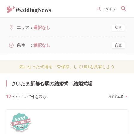
ログイン
エリア
選択なし
変更
条件
選択なし
変更
気になった式場を「♡保存」してURLを共有しよう
さいたま新都心駅の結婚式・結婚式場
12
件中
1
～
12
件を表示
おすすめ順