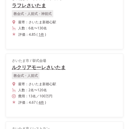
ラフレさいたま
教会式・人前式・神前式
最寄：
さいたま新都心駅
人数：
6名
〜
130名
評価：
4.85
(
1
件
)
さいたま市
/
挙式会場
ルクリアモーレさいたま
教会式・人前式
最寄：
さいたま新都心駅
人数：
2名
〜
120名
費用：
13
名
／
100
万円
評価：
4.67
(
4
件
)
さいたま市
/
レストラン