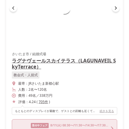
さいたま市
/
結婚式場
ラグナヴェールスカイテラス（LAGUNAVEIL S
kyTerrace）
教会式・人前式
最寄：
JRさいたま新都心駅
人数：
2名
〜
120名
費用：
49
名
／
338
万円
評価：
4.24
(
705
件
)
もともとのディスプレイが素敵で、ゲストとの距離も近くて、写真なども撮りやすかったです。 ナチュラルな色使いの会場なので、とてもおしゃれな雰囲気でした。
続きを見る
8/11
(火)
08:30〜/11:30〜/14:30〜/17:30〜
受付中フェア