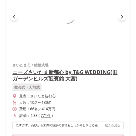
さいたま市
/
結婚式場
ニーズさいたま新都心 by T&G WEDDING(旧
ガーデンヒルズ迎賓館 大宮)
教会式・人前式
最寄：
さいたま新都心
人数：
10名
〜
130名
費用：
66
名
／
414
万円
評価：
4.33
(
771
件
)
広すぎず、高砂から末席の親族の表情もしっかりと伺える距離感が良かったです。 アットホームな披露宴にしたいカップルには、 この距離感はとても重要だと思います。 入口が2箇所あり、お色直し入場は、ガーデンからのサプライズ登場で盛り上げることもできます。
続きを見る