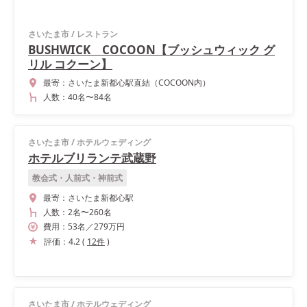
さいたま市
/
レストラン
BUSHWICK COCOON【ブッシュウィック グ
リル コクーン】
最寄：
さいたま新都心駅直結（COCOON内）
人数：
40名
〜
84名
さいたま市
/
ホテルウェディング
ホテルブリランテ武蔵野
教会式・人前式・神前式
最寄：
さいたま新都心駅
人数：
2名
〜
260名
費用：
53
名
／
279
万円
評価：
4.2
(
12
件
)
さいたま市
/
ホテルウェディング