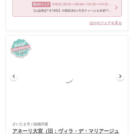
8/9
(日)
08:55〜/09:00〜/14:30〜/14:35〜/18:00〜
受付中フェア
【お盆限定*月1BIG】大階段演出×天空チャペル＆衣裳*150万優待
ほかのフェアを見る
さいたま市
/
結婚式場
アネーリ大宮（旧：ヴィラ・デ・マリアージュ