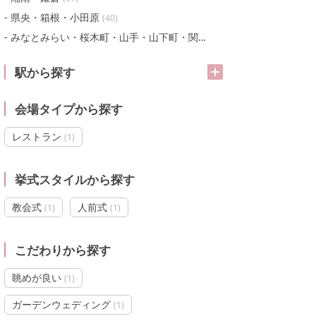
県央・箱根・小田原
(
40
)
みなとみらい・桜木町・山手・山下町・関内
(
105
)
駅から探す
会場タイプから探す
レストラン
(
1
)
挙式スタイルから探す
教会式
人前式
(
1
)
(
1
)
こだわりから探す
眺めが良い
(
1
)
ガーデンウェディング
(
1
)