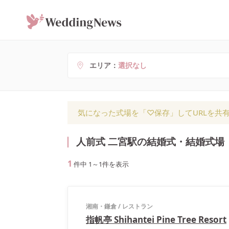
エリア
選択なし
気になった式場を「♡保存」してURLを共
人前式 二宮駅の結婚式・結婚式場
1
件中
1
～
1
件を表示
湘南・鎌倉
/
レストラン
指帆亭 Shihantei Pine Tree Resort