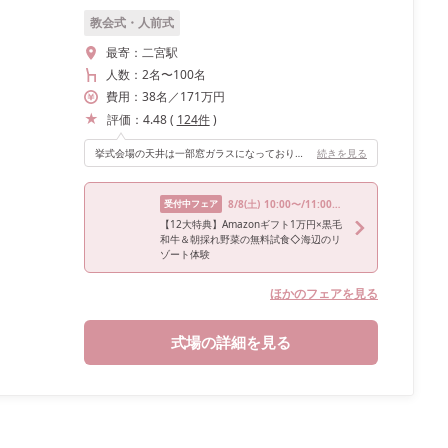
教会式・人前式
最寄：
二宮駅
人数：
2名
〜
100名
費用：
38
名
／
171
万円
評価：
4.48
(
124
件
)
挙式会場の天井は一部窓ガラスになっており、昼間は自然光が入るためナチュラルな結婚式になりました。
続きを見る
受付中フェア
8/8
(土)
10:00〜/11:00〜/14:00〜/15:00〜
【12大特典】Amazonギフト1万円×黒毛
和牛＆朝採れ野菜の無料試食◇海辺のリ
ゾート体験
ほかのフェアを見る
式場の詳細を見る