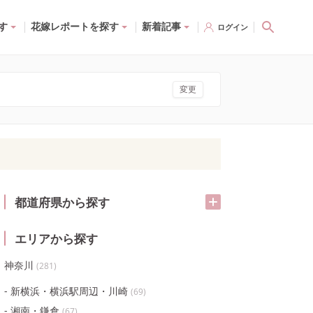
す
花嫁レポートを探す
新着記事
ログイン
変更
都道府県から探す
エリアから探す
神奈川
(
281
)
新横浜・横浜駅周辺・川崎
(
69
)
湘南・鎌倉
(
67
)